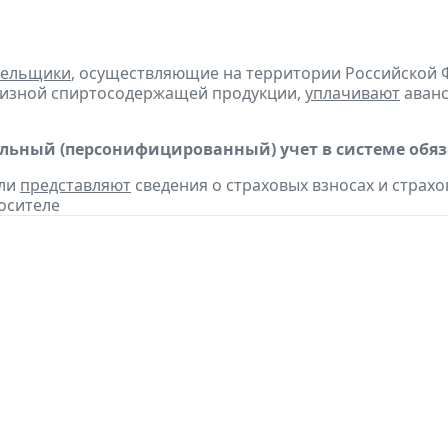
тельщики
, осуществляющие на территории Российской 
цизной спиртосодержащей продукции,
уплачивают
аванс
ьный (персонифицированный) учет в системе обяза
ели
представляют
сведения о страховых взносах и страхов
осителе