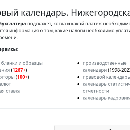
вый календарь. Нижегородская
бухгалтера
подскажет, когда и какой платеж необходи
вится информация о том, какие налоги необходимо уплат
ремени.
ервисы
:
 бланки и образцы
производственные
ения
(
1267+
)
календари
(1998-202
ляторы
(
100+
)
правовой календар
валют
календарь статисти
ая ставка
отчетности
календарь кадровик