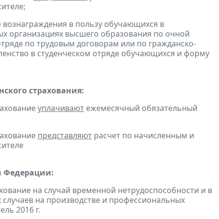
сителе;
е вознаграждения в пользу обучающихся в
ых организациях высшего образования по очной
отряде по трудовым договорам или по гражданско-
енство в студенческом отряде обучающихся и форму
ского страхования:
рахование
уплачивают
ежемесячный обязательный
рахование
представляют
расчет по начисленным и
сителе
й Федерации:
хование на случай временной нетрудоспособности и в
 случаев на производстве и профессиональных
ль 2016 г.