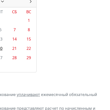
ПТ
СБ
ВС
1
6
7
8
13
14
15
20
21
22
27
28
29
ахование
уплачивают
ежемесячный обязательный
ахование
представляют
расчет по начисленным и