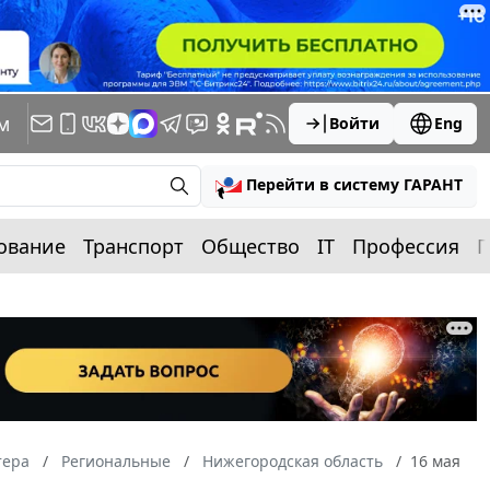
м
Войти
Eng
Перейти в систему ГАРАНТ
ование
Транспорт
Общество
IT
Профессия
П
тера
Региональные
Нижегородская область
16 мая