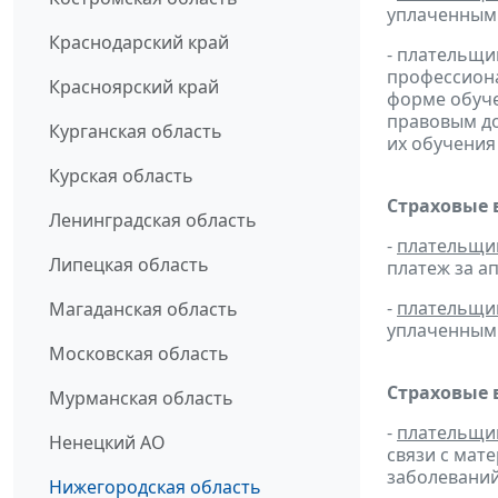
уплаченным 
Краснодарский край
- плательщи
профессиона
Красноярский край
форме обуче
правовым д
Курганская область
их обучения
Курская область
Страховые 
Ленинградская область
-
плательщи
Липецкая область
платеж за ап
-
плательщи
Магаданская область
уплаченным 
Московская область
Страховые 
Мурманская область
-
плательщи
Ненецкий АО
связи с мат
заболеваний
Нижегородская область