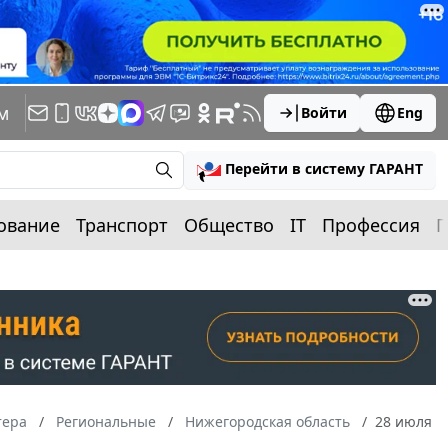
м
Войти
Eng
Перейти в систему ГАРАНТ
ование
Транспорт
Общество
IT
Профессия
П
тера
Региональные
Нижегородская область
28 июля