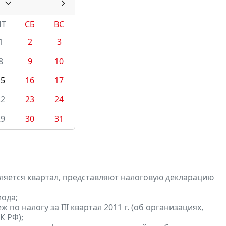
ПТ
СБ
ВС
1
2
3
8
9
10
15
16
17
22
23
24
29
30
31
ляется квартал,
представляют
налоговую декларацию
ода;
по налогу за III квартал 2011 г. (об организациях,
К РФ);