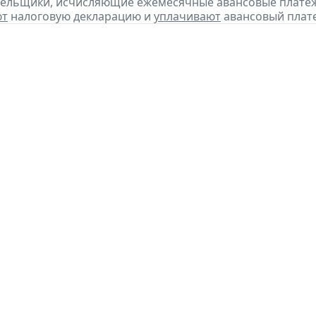
тельщики, исчисляющие ежемесячные авансовые платеж
ют
налоговую декларацию и
уплачивают
авансовый плате