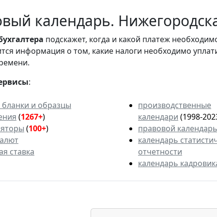
вый календарь. Нижегородская
бухгалтера
подскажет, когда и какой платеж необходи
вится информация о том, какие налоги необходимо уплат
ремени.
ервисы
:
 бланки и образцы
производственные
ения
(
1267+
)
календари
(1998-202
ляторы
(
100+
)
правовой календар
валют
календарь статисти
ая ставка
отчетности
календарь кадровик