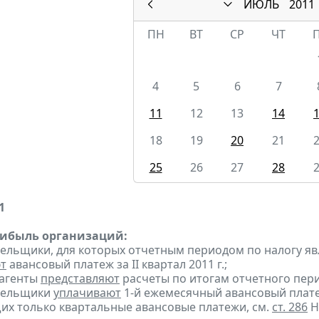
ИЮЛЬ
2011
ПН
ВТ
СР
ЧТ
4
5
6
7
11
12
13
14
18
19
20
21
25
26
27
28
1
рибыль организаций:
тельщики, для которых отчетным периодом по налогу яв
т
авансовый платеж за II квартал 2011 г.;
 агенты
представляют
расчеты по итогам отчетного пери
ательщики
уплачивают
1-й ежемесячный авансовый платеж 
х только квартальные авансовые платежи, см.
ст. 286
Н