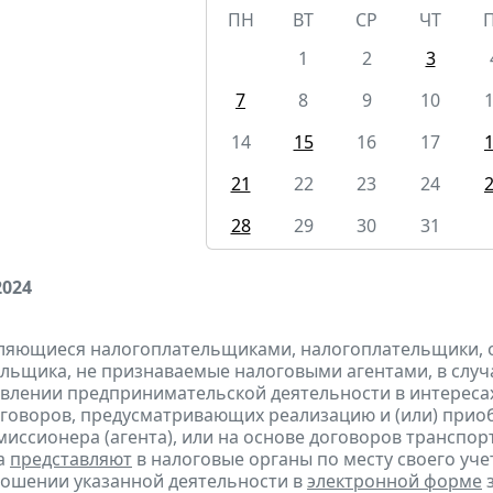
ПН
ВТ
СР
ЧТ
1
2
3
7
8
9
10
14
15
16
17
21
22
23
24
28
29
30
31
2024
являющиеся налогоплательщиками, налогоплательщики,
льщика, не признаваемые налоговыми агентами, в случа
влении предпринимательской деятельности в интересах
оговоров, предусматривающих реализацию и (или) приоб
миссионера (агента), или на основе договоров транспо
а
представляют
в налоговые органы по месту своего уче
ношении указанной деятельности в
электронной форме
з