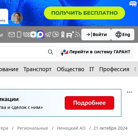
м
Войти
Eng
Перейти в систему ГАРАНТ
ование
Транспорт
Общество
IT
Профессия
П
тера
Региональные
Ненецкий АО
21 октября 2024