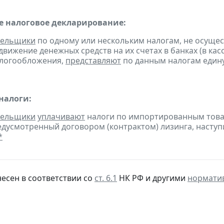
 налоговое декларирование:
тельщики
по одному или нескольким налогам, не осуще
движение денежных средств на их счетах в банках (в ка
алогообложения,
представляют
по данным налогам един
налоги:
тельщики
уплачивают
налоги по импортированным товара
едусмотренный договором (контрактом) лизинга, наступ
*
несен в соответствии со
ст. 6.1
НК РФ и другими
нормати