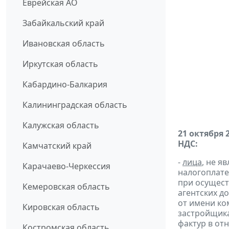
Еврейская АО
Забайкальский край
Ивановская область
Иркутская область
Кабардино-Балкария
Калининградская область
Калужская область
21 октября 
НДС:
Камчатский край
-
лица
, не 
Карачаево-Черкессия
налогоплате
при осущест
Кемеровская область
агентских д
от имени ко
Кировская область
застройщик
фактур в от
Костромская область