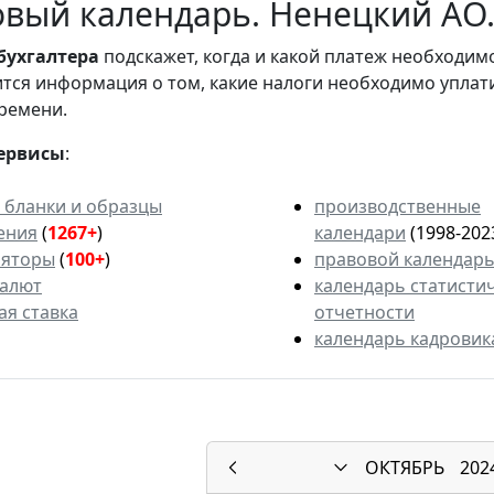
вый календарь. Ненецкий АО. 
бухгалтера
подскажет, когда и какой платеж необходи
вится информация о том, какие налоги необходимо уплат
ремени.
ервисы
:
 бланки и образцы
производственные
ения
(
1267+
)
календари
(1998-202
ляторы
(
100+
)
правовой календар
валют
календарь статисти
ая ставка
отчетности
календарь кадровик
ОКТЯБРЬ
202