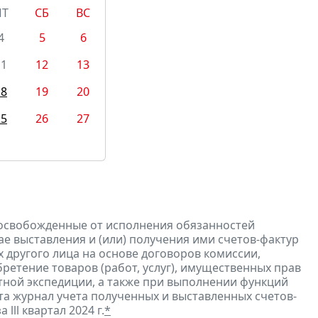
ПТ
СБ
ВС
4
5
6
11
12
13
18
19
20
25
26
27
 освобожденные от исполнения обязанностей
е выставления и (или) получения ими счетов-фактур
 другого лица на основе договоров комиссии,
ретение товаров (работ, услуг), имущественных прав
ртной экспедиции, а также при выполнении функций
та журнал учета полученных и выставленных счетов-
а lll квартал 2024 г.
*