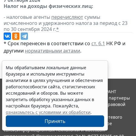
7 октября 2024
Налог на доходы физических лиц:
- налоговые агенты
перечисляют
суммы
исчисленного и удержанного налога за период с 23
по 30 сентября 2024 г.
*
* Срок перенесен в соответствии со
ст. 6.1
НК РФ и
другими
нормативными актами
.
Мы обрабатываем локальные данные
браузера и используем инструменты
аналитики в целях улучшения и обеспечения
работоспособности сайта, статистических
© ООО "НПП "ГАРАНТ-СЕРВИС", 2026. Система ГАРАНТ
исследований и обзоров. Вы можете
выпускается с 1990 года. Компания "Гарант" и ее партнеры
запретить обработку указанных данных в
являются участниками Российской ассоциации правовой
настройках браузера. Пожалуйста,
информации ГАРАНТ.
ознакомьтесь с условиями их обработки
.
Портал ГАРАНТ.РУ зарегистрирован в качестве сетевого
Принять
издания Федеральной службой по надзору в сфере
связи,информационных технологий и массовых