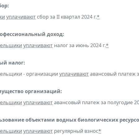
бор:
ки
уплачивают
сбор за II квартал 2024 г.
*
рофессиональный доход:
тельщики
уплачивают
налог за июнь 2024 г.
*
ый налог:
тельщики - организации
уплачивают
авансовый платеж за 
мущество организаций:
тельщики
уплачивают
авансовый платеж за полугодие 20
льзование объектами водных биологических ресурсо
тельщики
уплачивают
регулярный взнос
*