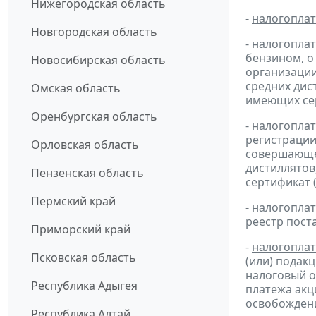
Нижегородская область
-
налогопла
Новгородская область
- налогопла
бензином, о
Новосибирская область
организации
средних дис
Омская область
имеющих сер
Оренбургская область
- налогопла
регистрации
Орловская область
совершающей
дистиллятов
Пензенская область
сертификат 
Пермский край
- налогопл
реестр пост
Приморский край
-
налогопла
Псковская область
(или) подак
налоговый 
Республика Адыгея
платежа ак
освобождени
Республика Алтай