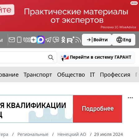
м
Войти
Eng
Перейти в систему ГАРАНТ
ование
Транспорт
Общество
IT
Профессия
П
тера
Региональные
Ненецкий АО
29 июля 2024