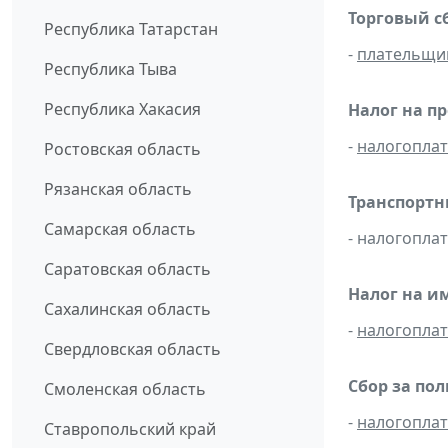
Торговый с
Республика Татарстан
-
плательщи
Республика Тыва
Республика Хакасия
Налог на п
-
налогопла
Ростовская область
Рязанская область
Транспортн
Самарская область
- налогопла
Саратовская область
Налог на и
Сахалинская область
-
налогопла
Свердловская область
Сбор за по
Смоленская область
-
налогопла
Ставропольский край