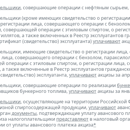
тельщики
, совершающие операции с нефтяным сырьем,
тельщики (кроме имеющих свидетельство о регистраци
 регистрации лица, совершающего операции с бензолом
, совершающей операции с этиловым спиртом, о регис
тиллятов, а также включенных в Реестр эксплуатантов 
тификат (свидетельство) эксплуатанта)
уплачивают
акц
тельщики, имеющие свидетельство о регистрации лица
 лица, совершающего операции с бензолом, параксилол
 операции с этиловым спиртом, о регистрации лица, 
, а также включенные в Реестр эксплуатантов граждан
(свидетельство) эксплуатанта,
уплачивают
акцизы за апре
ательщики, совершающие операции по реализации
бунке
авщиков бункерного топлива,
уплачивают
акцизы за янва
тельщики
, осуществляющие на территории Российской 
цизной спиртосодержащей продукции,
уплачивают
аванс
орган
документы
, подтверждающие уплату авансового пл
циза налогоплательщики
представляют
в налоговый орга
и от уплаты авансового платежа акциза
*