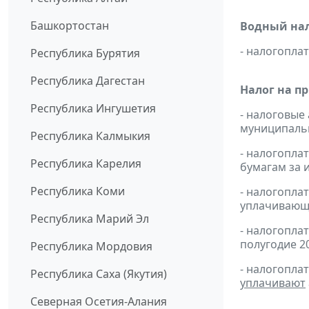
Башкортостан
Водный нал
- налогопл
Республика Бурятия
Республика Дагестан
Налог на п
Республика Ингушетия
- налоговые
муниципальн
Республика Калмыкия
- налогопл
Республика Карелия
бумагам за и
Республика Коми
- налогопл
уплачивающи
Республика Марий Эл
- налогопла
полугодие 20
Республика Мордовия
- налогопла
Республика Саха (Якутия)
уплачивают
Северная Осетия-Алания