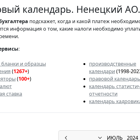
вый календарь. Ненецкий АО. 
бухгалтера
подскажет, когда и какой платеж необходи
вится информация о том, какие налоги необходимо уплат
ремени.
ервисы
:
 бланки и образцы
производственные
ения
(
1267+
)
календари
(1998-202
ляторы
(
100+
)
правовой календар
валют
календарь статисти
ая ставка
отчетности
календарь кадровик
ИЮЛЬ
2024