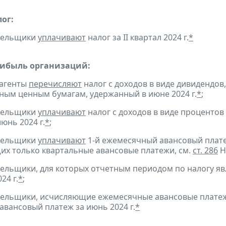
ог:
ательщики
уплачивают
налог за II квартал 2024 г.
*
рибыль организаций:
 агенты
перечисляют
налог с доходов в виде дивидендов
ым ценным бумагам, удержанный в июне 2024 г.
*
;
ательщики
уплачивают
налог с доходов в виде проценто
юнь 2024 г.
*
;
ательщики
уплачивают
1-й ежемесячный авансовый платеж 
х только квартальные авансовые платежи, см.
ст. 286
Н
тельщики, для которых отчетным периодом по налогу яв
24 г.
*
;
тельщики, исчисляющие ежемесячные авансовые платеж
авансовый платеж за июнь 2024 г.
*