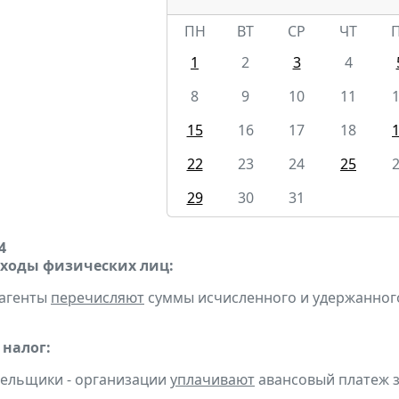
ПН
ВТ
СР
ЧТ
1
2
3
4
8
9
10
11
15
16
17
18
22
23
24
25
29
30
31
4
оходы физических лиц:
 агенты
перечисляют
суммы исчисленного и удержанного н
налог:
тельщики - организации
уплачивают
авансовый платеж за 