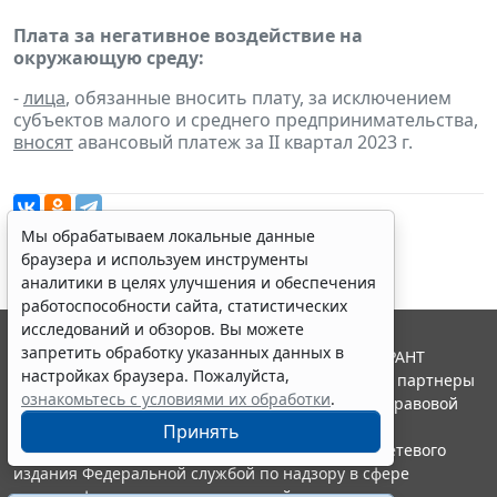
Плата за негативное воздействие на
окружающую среду:
-
лица
, обязанные вносить плату, за исключением
субъектов малого и среднего предпринимательства,
вносят
авансовый платеж за II квартал 2023 г.
Мы обрабатываем локальные данные
браузера и используем инструменты
аналитики в целях улучшения и обеспечения
работоспособности сайта, статистических
исследований и обзоров. Вы можете
запретить обработку указанных данных в
© ООО "НПП "ГАРАНТ-СЕРВИС", 2026. Система ГАРАНТ
настройках браузера. Пожалуйста,
выпускается с 1990 года. Компания "Гарант" и ее партнеры
ознакомьтесь с условиями их обработки
.
являются участниками Российской ассоциации правовой
информации ГАРАНТ.
Принять
Портал ГАРАНТ.РУ зарегистрирован в качестве сетевого
издания Федеральной службой по надзору в сфере
связи,информационных технологий и массовых