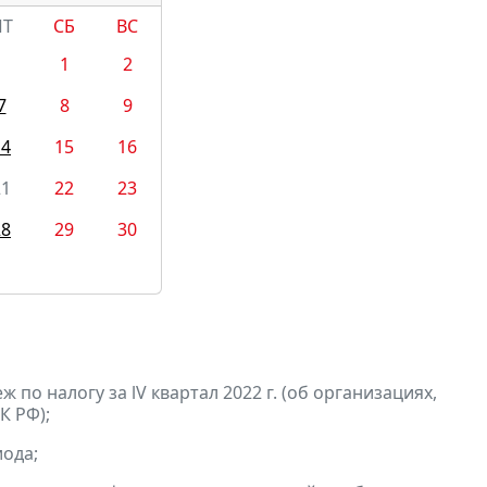
ПТ
СБ
ВС
1
2
7
8
9
14
15
16
21
22
23
28
29
30
по налогу за lV квартал 2022 г. (об организациях,
К РФ);
ода;