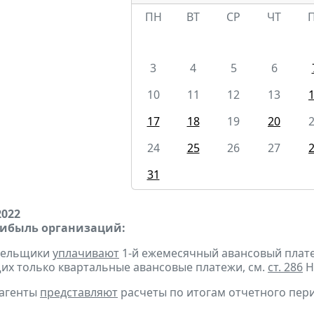
ПН
ВТ
СР
ЧТ
3
4
5
6
10
11
12
13
17
18
19
20
24
25
26
27
31
2022
рибыль организаций:
ательщики
уплачивают
1-й ежемесячный авансовый платеж 
х только квартальные авансовые платежи, см.
ст. 286
Н
 агенты
представляют
расчеты по итогам отчетного пери