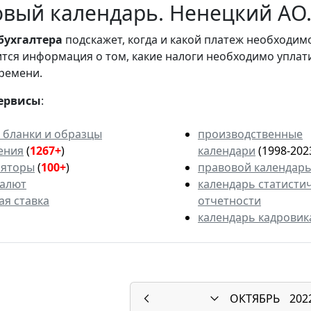
вый календарь. Ненецкий АО. 
бухгалтера
подскажет, когда и какой платеж необходи
вится информация о том, какие налоги необходимо уплат
ремени.
ервисы
:
 бланки и образцы
производственные
ения
(
1267+
)
календари
(1998-202
ляторы
(
100+
)
правовой календар
валют
календарь статисти
ая ставка
отчетности
календарь кадровик
ОКТЯБРЬ
202