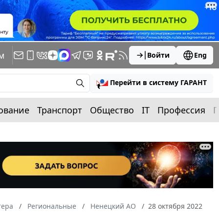
м
Войти
Eng
Перейти в систему ГАРАНТ
ование
Транспорт
Общество
IT
Профессия
П
тера
Региональные
Ненецкий АО
28 октября 2022