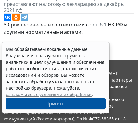
представляют
налоговую декларацию за декабрь
2021 г.
*
* Срок перенесен в соответствии со
ст. 6.1
НК РФ и
другими
нормативными актами
.
Мы обрабатываем локальные данные
браузера и используем инструменты
аналитики в целях улучшения и обеспечения
работоспособности сайта, статистических
© ООО "НПП "ГАРАНТ-СЕРВИС", 2026. Система ГАРАНТ
исследований и обзоров. Вы можете
выпускается с 1990 года. Компания "Гарант" и ее партнеры
запретить обработку указанных данных в
являются участниками Российской ассоциации правовой
настройках браузера. Пожалуйста,
информации ГАРАНТ.
ознакомьтесь с условиями их обработки
.
Портал ГАРАНТ.РУ зарегистрирован в качестве сетевого
Принять
издания Федеральной службой по надзору в сфере
связи,информационных технологий и массовых
коммуникаций (Роскомнадзором), Эл № ФС77-58365 от 18
июня 2014 года.
16+