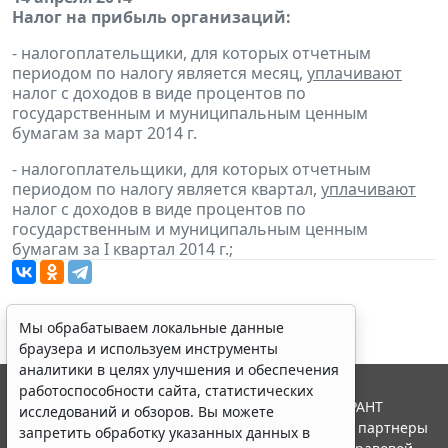
Налог на прибыль организаций:
- налогоплательщики, для которых отчетным
периодом по налогу является месяц,
уплачивают
налог с доходов в виде процентов по
государственным и муниципальным ценным
бумагам за март 2014 г.
- налогоплательщики, для которых отчетным
периодом по налогу является квартал,
уплачивают
налог с доходов в виде процентов по
государственным и муниципальным ценным
бумагам за I квартал 2014 г.;
Мы обрабатываем локальные данные
браузера и используем инструменты
аналитики в целях улучшения и обеспечения
работоспособности сайта, статистических
© ООО "НПП "ГАРАНТ-СЕРВИС", 2026. Система ГАРАНТ
исследований и обзоров. Вы можете
выпускается с 1990 года. Компания "Гарант" и ее партнеры
запретить обработку указанных данных в