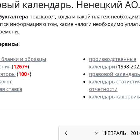
вый календарь. Ненецкий АО. 
бухгалтера
подскажет, когда и какой платеж необходи
вится информация о том, какие налоги необходимо уплат
ремени.
ервисы
:
 бланки и образцы
производственные
ения
(
1267+
)
календари
(1998-202
ляторы
(
100+
)
правовой календар
валют
календарь статисти
ая ставка
отчетности
календарь кадровик
ФЕВРАЛЬ
201