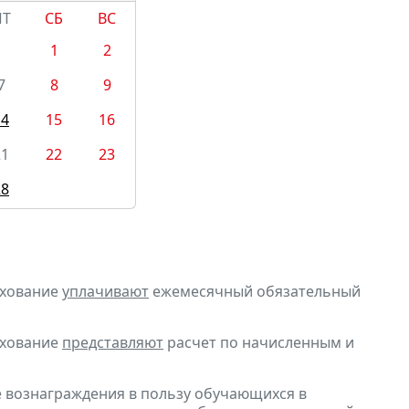
ПТ
СБ
ВС
1
2
7
8
9
14
15
16
21
22
23
28
ахование
уплачивают
ежемесячный обязательный
ахование
представляют
расчет по начисленным и
е вознаграждения в пользу обучающихся в