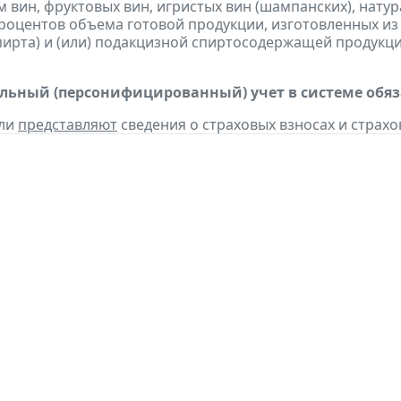
 вин, фруктовых вин, игристых вин (шампанских), нату
процентов объема готовой продукции, изготовленных и
пирта) и (или) подакцизной спиртосодержащей продукц
ьный (персонифицированный) учет в системе обяза
ели
представляют
сведения о страховых взносах и страхо