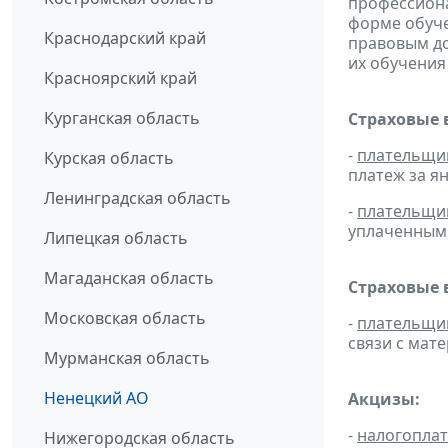
профессиона
форме обуче
Краснодарский край
правовым д
их обучения
Красноярский край
Курганская область
Страховые 
-
плательщи
Курская область
платеж за ян
Ленинградская область
-
плательщи
уплаченным 
Липецкая область
Магаданская область
Страховые 
Московская область
-
плательщи
связи с мат
Мурманская область
Ненецкий АО
Акцизы:
-
налогопла
Нижегородская область