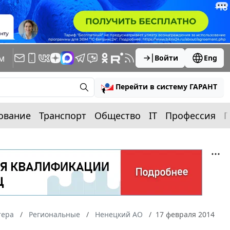
м
Войти
Eng
Перейти в систему ГАРАНТ
ование
Транспорт
Общество
IT
Профессия
П
тера
Региональные
Ненецкий АО
17 февраля 2014