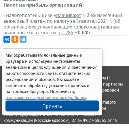
Налог на прибыль организаций:
- налогоплательщики
уплачивают
1-й ежемесячный
авансовый платеж по налогу за I квартал 2021 г. (об
организациях, уплачивающих только квартальные
авансовые платежи, см.
ст. 286
НК РФ)
Мы обрабатываем локальные данные
браузера и используем инструменты
аналитики в целях улучшения и обеспечения
работоспособности сайта, статистических
© ООО "НПП "ГАРАНТ-СЕРВИС", 2026. Система ГАРАНТ
исследований и обзоров. Вы можете
выпускается с 1990 года. Компания "Гарант" и ее партнеры
запретить обработку указанных данных в
являются участниками Российской ассоциации правовой
настройках браузера. Пожалуйста,
информации ГАРАНТ.
ознакомьтесь с условиями их обработки
.
Портал ГАРАНТ.РУ зарегистрирован в качестве сетевого
Принять
издания Федеральной службой по надзору в сфере
связи,информационных технологий и массовых
коммуникаций (Роскомнадзором), Эл № ФС77-58365 от 18
июня 2014 года.