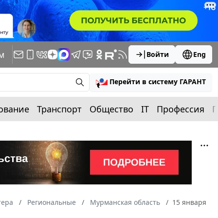
м
Войти
Eng
Перейти в систему ГАРАНТ
ование
Транспорт
Общество
IT
Профессия
П
тера
Региональные
Мурманская область
15 января