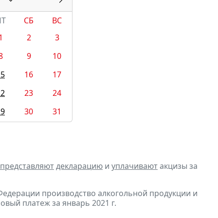
ПТ
СБ
ВС
1
2
3
8
9
10
15
16
17
22
23
24
29
30
31
представляют
декларацию
и
уплачивают
акцизы за
Федерации производство алкогольной продукции и
овый платеж за январь 2021 г.