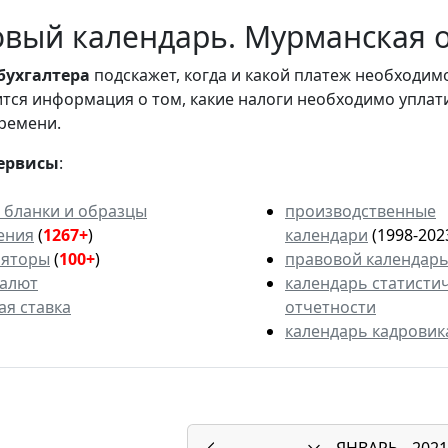
вый календарь. Мурманская об
бухгалтера
подскажет, когда и какой платеж необходи
вится информация о том, какие налоги необходимо уплат
ремени.
ервисы
:
 бланки и образцы
производственные
ения
(
1267+
)
календари
(1998-202
ляторы
(
100+
)
правовой календар
валют
календарь статисти
ая ставка
отчетности
календарь кадровик
ЯНВАРЬ
2021