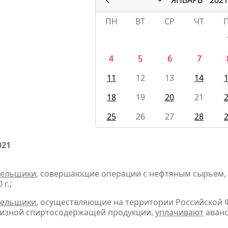
ПН
ВТ
СР
ЧТ
4
5
6
7
11
12
13
14
18
19
20
21
25
26
27
28
021
тельщики
, совершающие операции с нефтяным сырьем,
г.;
тельщики
, осуществляющие на территории Российской 
цизной спиртосодержащей продукции,
уплачивают
аванс