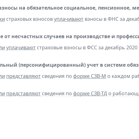
взносы на обязательное социальное, пенсионное, м
ки
страховых взносов
уплачивают
взносы в ФНС за декаб
е от несчастных случаев на производстве и профес
ли
уплачивают
страховые взносы в ФСС за декабрь 2020 
ьный (персонифицированный) учет в системе обяза
ли
представляют
сведения по
форме СЗВ-М
о каждом ра
ли
представляют
сведения по
форме СЗВ-ТД
о работающих