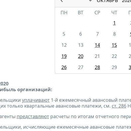
ОКТЯБРЬ
202
ПН
ВТ
СР
ЧТ
1
5
6
7
8
12
13
14
15
19
20
21
22
26
27
28
29
2020
рибыль организаций:
ательщики
уплачивают
1-й ежемесячный авансовый платеж 
х только квартальные авансовые платежи, см.
ст. 286
Н
 агенты
представляют
расчеты по итогам отчетного пери
тельщики, исчисляющие ежемесячные авансовые платеж