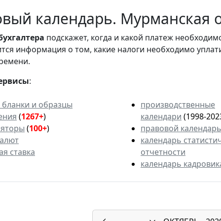
вый календарь. Мурманская об
бухгалтера
подскажет, когда и какой платеж необходи
вится информация о том, какие налоги необходимо уплат
ремени.
ервисы
:
 бланки и образцы
производственные
ения
(
1267+
)
календари
(1998-202
ляторы
(
100+
)
правовой календар
валют
календарь статисти
ая ставка
отчетности
календарь кадровик