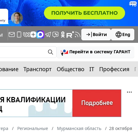
м
Войти
Eng
Перейти в систему ГАРАНТ
ование
Транспорт
Общество
IT
Профессия
П
тера
Региональные
Мурманская область
28 октября