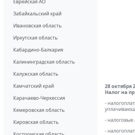
Еврейская АО
Забайкальский край
Ивановская область
Иркутская область
Кабардино-Балкария
Калининградская область
Калужская область
Камчатский край
28 октября 
Налог на п
Карачаево-Черкессия
- налогопл
уплачивающи
Кемеровская область
- налоговые
Кировская область
- налогопла
Костромская область