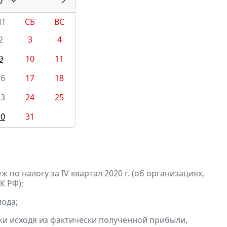
0
ПТ
СБ
ВС
2
3
4
9
10
11
16
17
18
23
24
25
30
31
по налогу за IV квартал 2020 г. (об организациях,
К РФ);
ода;
и исходя из фактически полученной прибыли,