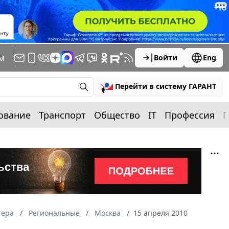
м
Войти
Eng
Перейти в систему ГАРАНТ
ование
Транспорт
Общество
IT
Профессия
П
тера
Региональные
Москва
15 апреля 2010