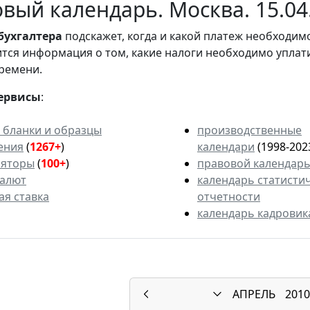
вый календарь. Москва. 15.04
бухгалтера
подскажет, когда и какой платеж необходи
вится информация о том, какие налоги необходимо уплат
ремени.
ервисы
:
 бланки и образцы
производственные
ения
(
1267+
)
календари
(1998-202
ляторы
(
100+
)
правовой календар
валют
календарь статисти
ая ставка
отчетности
календарь кадровик
АПРЕЛЬ
2010