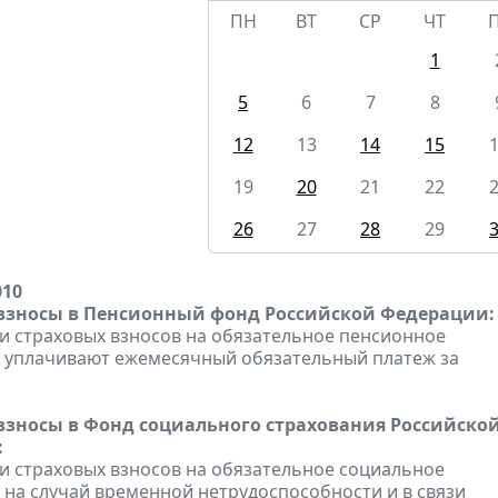
ПН
ВТ
СР
ЧТ
1
5
6
7
8
12
13
14
15
19
20
21
22
26
27
28
29
010
взносы в Пенсионный фонд Российской Федерации:
 страховых взносов на обязательное пенсионное
 уплачивают ежемесячный обязательный платеж за
взносы в Фонд социального страхования Российско
:
 страховых взносов на обязательное социальное
 на случай временной нетрудоспособности и в связи