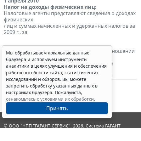
1 апреля 2010
Налог на доходы физических лиц:
Налоговые агенты представляют сведения о доходах
физических
лиц и суммах начисленных и удержанных налогов за
2009 г., за
исключением кредитных организаций (в отношении
Мы обрабатываем локальные данные
представления
браузера и используем инструменты
сведений о доходах, полученных клиентами
аналитики в целях улучшения и обеспечения
указанных кредитных
работоспособности сайта, статистических
организаций в виде материальной выгоды)
исследований и обзоров. Вы можете
запретить обработку указанных данных в
настройках браузера. Пожалуйста,
ознакомьтесь с условиями их обработки
.
Принять
© ООО "НПП "ГАРАНТ-СЕРВИС", 2026. Система ГАРАНТ
выпускается с 1990 года. Компания "Гарант" и ее партнеры
являются участниками Российской ассоциации правовой