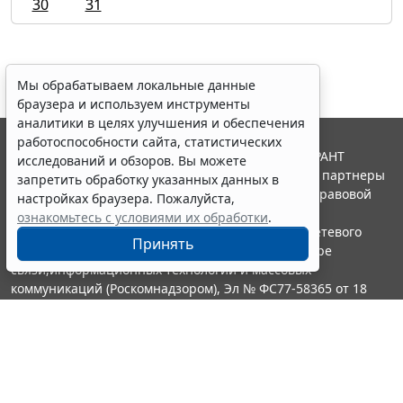
30
31
Мы обрабатываем локальные данные
браузера и используем инструменты
аналитики в целях улучшения и обеспечения
работоспособности сайта, статистических
© ООО "НПП "ГАРАНТ-СЕРВИС", 2026. Система ГАРАНТ
исследований и обзоров. Вы можете
выпускается с 1990 года. Компания "Гарант" и ее партнеры
запретить обработку указанных данных в
являются участниками Российской ассоциации правовой
настройках браузера. Пожалуйста,
информации ГАРАНТ.
ознакомьтесь с условиями их обработки
.
Портал ГАРАНТ.РУ зарегистрирован в качестве сетевого
Принять
издания Федеральной службой по надзору в сфере
связи,информационных технологий и массовых
коммуникаций (Роскомнадзором), Эл № ФС77-58365 от 18
июня 2014 года.
16+
Контакты
8-800-200-88-88