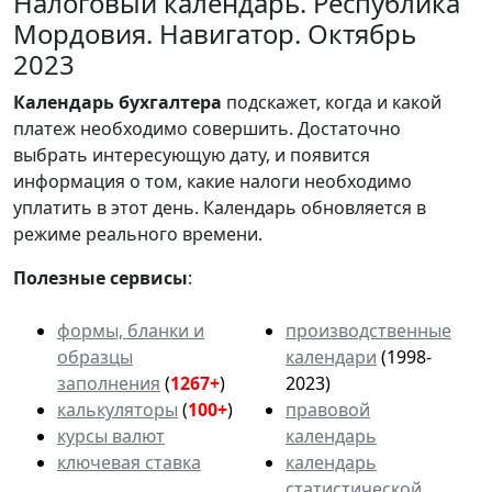
Налоговый календарь. Республика
Мордовия. Навигатор. Октябрь
2023
Календарь
бухгалтера
подскажет, когда и какой
платеж необходимо совершить. Достаточно
выбрать интересующую дату, и появится
информация о том, какие налоги необходимо
уплатить в этот день. Календарь обновляется в
режиме реального времени.
Полезные сервисы
:
формы, бланки и
производственные
образцы
календари
(1998-
заполнения
(
1267+
)
2023)
калькуляторы
(
100+
)
правовой
курсы валют
календарь
ключевая ставка
календарь
статистической