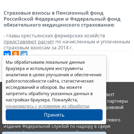
Страховые взносы в Пенсионный фонд
Российской Федерации и Федеральный фонд
обязательного медицинского страхования:
- главы крестьянских фермерских хозяйств
представляют
расчет
по начисленным и уплаченным
страховым взносам за 2014 г.
Мы обрабатываем локальные данные
браузера и используем инструменты
аналитики в целях улучшения и обеспечения
работоспособности сайта, статистических
исследований и обзоров. Вы можете
запретить обработку указанных данных в
© ООО "НПП "ГАРАНТ-СЕРВИС", 2026. Система ГАРАНТ
настройках браузера. Пожалуйста,
выпускается с 1990 года. Компания "Гарант" и ее партнеры
ознакомьтесь с условиями их обработки
.
являются участниками Российской ассоциации правовой
информации ГАРАНТ.
Принять
Портал ГАРАНТ.РУ зарегистрирован в качестве сетевого
издания Федеральной службой по надзору в сфере
связи,информационных технологий и массовых