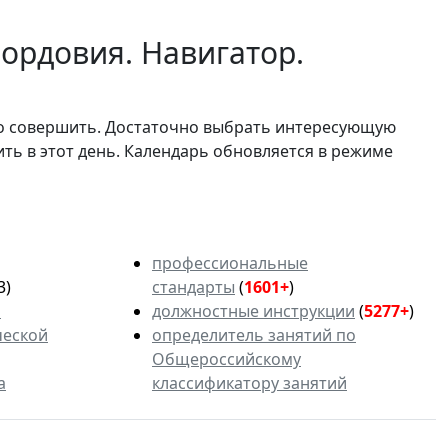
ордовия. Навигатор.
мо совершить. Достаточно выбрать интересующую
ить в этот день. Календарь обновляется в режиме
профессиональные
3)
стандарты
(
1601+
)
ь
должностные инструкции
(
5277+
)
ческой
определитель занятий по
Общероссийскому
а
классификатору занятий