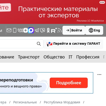
м
Войти
Eng
Перейти в систему ГАРАНТ
ование
Транспорт
Общество
IT
Профессия
П
тера
Региональные
Республика Мордовия