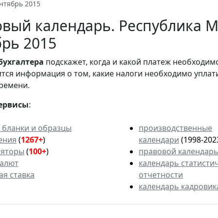
нтябрь 2015
вый календарь. Республика М
рь 2015
бухгалтера
подскажет, когда и какой платеж необходи
вится информация о том, какие налоги необходимо уплат
ремени.
ервисы
:
 бланки и образцы
производственные
ения
(
1267+
)
календари
(1998-202
ляторы
(
100+
)
правовой календар
валют
календарь статисти
ая ставка
отчетности
календарь кадровик