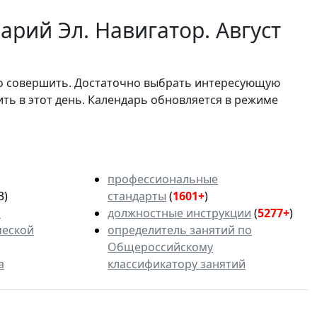
рий Эл. Навигатор. Август
мо совершить. Достаточно выбрать интересующую
ить в этот день. Календарь обновляется в режиме
профессиональные
3)
стандарты
(
1601+
)
ь
должностные инструкции
(
5277+
)
ческой
определитель занятий по
Общероссийскому
а
классификатору занятий