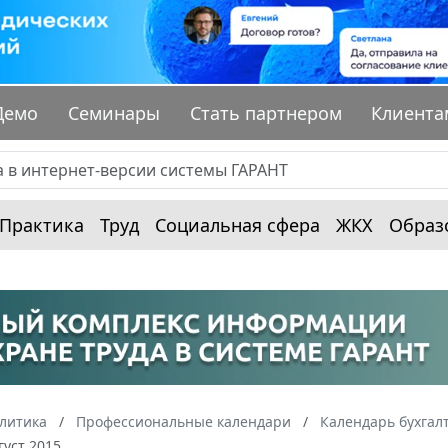
Демо
Семинары
Стать партнером
Клиента
Практика
Труд
Социальная сфера
ЖКХ
Образ
алитика
Профессиональные календари
Календарь бухгал
густ 2015