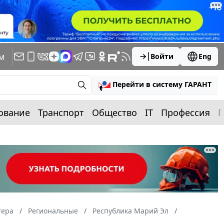
м
Войти
Eng
Перейти в систему ГАРАНТ
ование
Транспорт
Общество
IT
Профессия
П
тера
Региональные
Республика Марий Эл