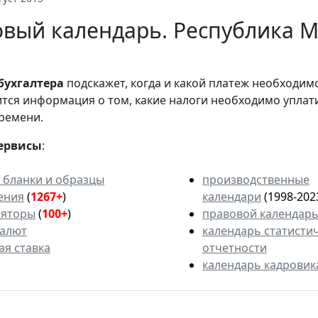
вый календарь. Республика Ма
бухгалтера
подскажет, когда и какой платеж необходи
вится информация о том, какие налоги необходимо уплат
ремени.
ервисы
:
 бланки и образцы
производственные
ения
(
1267+
)
календари
(1998-202
ляторы
(
100+
)
правовой календар
валют
календарь статисти
ая ставка
отчетности
календарь кадровик