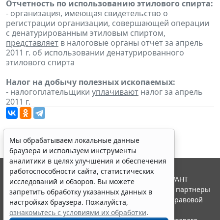
Отчетность по использованию этилового спирта:
- организация, имеющая свидетельство о
регистрации организации, совершающей операции
с денатурированным этиловым спиртом,
представляет
в налоговые органы отчет за апрель
2011 г. об использовании денатурированного
этилового спирта
Налог на добычу полезных ископаемых:
- налогоплательщики
уплачивают
налог за апрель
2011 г.
Мы обрабатываем локальные данные
браузера и используем инструменты
аналитики в целях улучшения и обеспечения
работоспособности сайта, статистических
© ООО "НПП "ГАРАНТ-СЕРВИС", 2026. Система ГАРАНТ
исследований и обзоров. Вы можете
выпускается с 1990 года. Компания "Гарант" и ее партнеры
запретить обработку указанных данных в
являются участниками Российской ассоциации правовой
настройках браузера. Пожалуйста,
информации ГАРАНТ.
ознакомьтесь с условиями их обработки
.