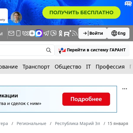
м
Войти
Eng
Перейти в систему ГАРАНТ
ование
Транспорт
Общество
IT
Профессия
П
тера
Региональные
Республика Марий Эл
15 января