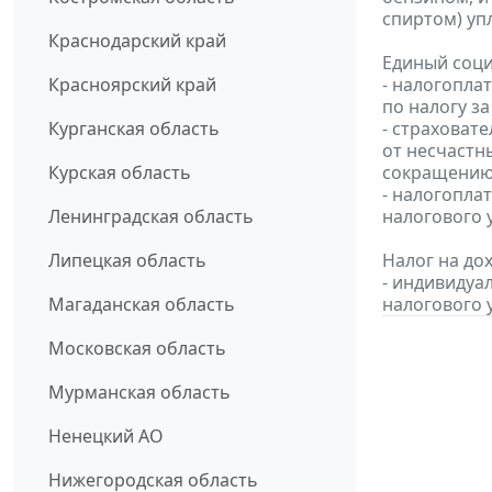
спиртом) уп
Краснодарский край
Единый соци
Красноярский край
- налогопла
по налогу за
Курганская область
- страховат
от несчастн
Курская область
сокращению 
- налогопла
Ленинградская область
налогового 
Липецкая область
Налог на до
- индивидуа
Магаданская область
налогового 
Московская область
Мурманская область
Ненецкий АО
Нижегородская область