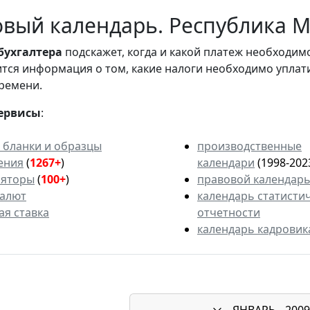
вый календарь. Республика Ма
бухгалтера
подскажет, когда и какой платеж необходи
вится информация о том, какие налоги необходимо уплат
ремени.
ервисы
:
 бланки и образцы
производственные
ения
(
1267+
)
календари
(1998-202
ляторы
(
100+
)
правовой календар
валют
календарь статисти
ая ставка
отчетности
календарь кадровик
ЯНВАРЬ
2009