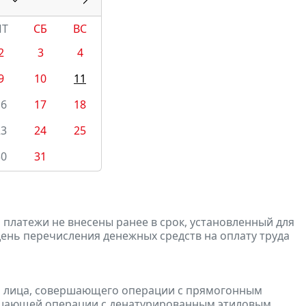
ПТ
СБ
ВС
2
3
4
9
10
11
16
17
18
23
24
25
30
31
 платежи не внесены ранее в срок, установленный для
в день перечисления денежных средств на оплату труда
и лица, совершающего операции с прямогонным
ершающей операции с денатурированным этиловым