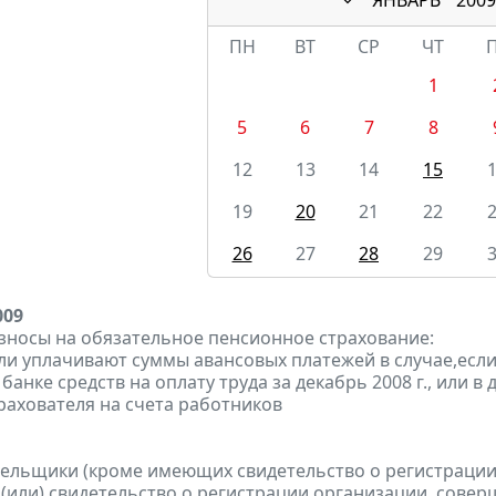
ПН
ВТ
СР
ЧТ
1
5
6
7
8
12
13
14
15
19
20
21
22
26
27
28
29
009
зносы на обязательное пенсионное страхование:
ели уплачивают суммы авансовых платежей в случае,если
банке средств на оплату труда за декабрь 2008 г., или 
трахователя на счета работников
тельщики (кроме имеющих свидетельство о регистраци
 (или) свидетельство о регистрации организации, сов