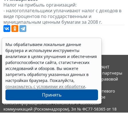
Налог на прибыль организаций:
- налогоплательщики уплачивают налог с доходов в
виде процентов по государственным и
муниципальным ценным бумагам за 2008 г.
Мы обрабатываем локальные данные
браузера и используем инструменты
аналитики в целях улучшения и обеспечения
работоспособности сайта, статистических
© ООО "НПП "ГАРАНТ-СЕРВИС", 2026. Система ГАРАНТ
исследований и обзоров. Вы можете
выпускается с 1990 года. Компания "Гарант" и ее партнеры
запретить обработку указанных данных в
являются участниками Российской ассоциации правовой
настройках браузера. Пожалуйста,
информации ГАРАНТ.
ознакомьтесь с условиями их обработки
.
Портал ГАРАНТ.РУ зарегистрирован в качестве сетевого
Принять
издания Федеральной службой по надзору в сфере
связи,информационных технологий и массовых
коммуникаций (Роскомнадзором), Эл № ФС77-58365 от 18
июня 2014 года.
16+