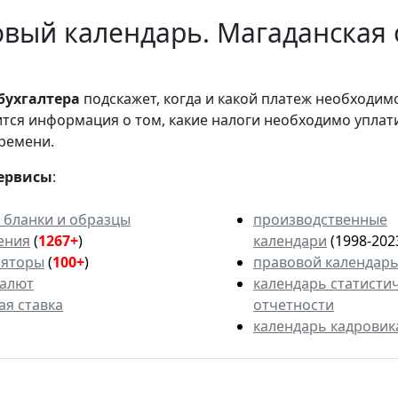
вый календарь. Магаданская 
бухгалтера
подскажет, когда и какой платеж необходи
вится информация о том, какие налоги необходимо уплат
ремени.
ервисы
:
 бланки и образцы
производственные
ения
(
1267+
)
календари
(1998-202
ляторы
(
100+
)
правовой календар
валют
календарь статисти
ая ставка
отчетности
календарь кадровик