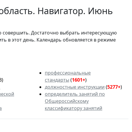
область. Навигатор. Июнь
мо совершить. Достаточно выбрать интересующую
ить в этот день. Календарь обновляется в режиме
профессиональные
3)
стандарты
(
1601+
)
ь
должностные инструкции
(
5277+
)
ческой
определитель занятий по
Общероссийскому
а
классификатору занятий