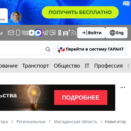
м
Войти
Eng
Перейти в систему ГАРАНТ
ование
Транспорт
Общество
IT
Профессия
П
тера
Региональные
Магаданская область
Навигатор.