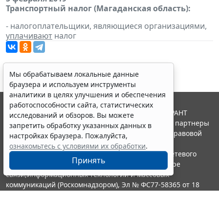
Транспортный налог (Магаданская область):
- налогоплательщики, являющиеся организациями,
уплачивают
налог
Мы обрабатываем локальные данные
браузера и используем инструменты
аналитики в целях улучшения и обеспечения
работоспособности сайта, статистических
© ООО "НПП "ГАРАНТ-СЕРВИС", 2026. Система ГАРАНТ
исследований и обзоров. Вы можете
выпускается с 1990 года. Компания "Гарант" и ее партнеры
запретить обработку указанных данных в
являются участниками Российской ассоциации правовой
настройках браузера. Пожалуйста,
информации ГАРАНТ.
ознакомьтесь с условиями их обработки
.
Портал ГАРАНТ.РУ зарегистрирован в качестве сетевого
Принять
издания Федеральной службой по надзору в сфере
связи,информационных технологий и массовых
коммуникаций (Роскомнадзором), Эл № ФС77-58365 от 18
июня 2014 года.
16+