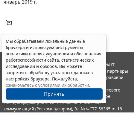
январь 2019 г.
Мы обрабатываем локальные данные
браузера и используем инструменты
аналитики в целях улучшения и обеспечения
работоспособности сайта, статистических
© ООО "НПП "ГАРАНТ-СЕРВИС", 2026. Система ГАРАНТ
исследований и обзоров. Вы можете
выпускается с 1990 года. Компания "Гарант" и ее партнеры
запретить обработку указанных данных в
являются участниками Российской ассоциации правовой
настройках браузера. Пожалуйста,
информации ГАРАНТ.
ознакомьтесь с условиями их обработки
.
Портал ГАРАНТ.РУ зарегистрирован в качестве сетевого
Принять
издания Федеральной службой по надзору в сфере
связи,информационных технологий и массовых
коммуникаций (Роскомнадзором), Эл № ФС77-58365 от 18
июня 2014 года.
16+