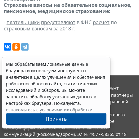
Страховые взносы на обязательное социальное,
пенсионное, медицинское страхование:
-
плательщики
представляют
в ФНС
расчет
по
страховым взносам за 2018 г.
Мы обрабатываем локальные данные
браузера и используем инструменты
аналитики в целях улучшения и обеспечения
работоспособности сайта, статистических
© ООО "НПП "ГАРАНТ-СЕРВИС", 2026. Система ГАРАНТ
исследований и обзоров. Вы можете
выпускается с 1990 года. Компания "Гарант" и ее партнеры
запретить обработку указанных данных в
являются участниками Российской ассоциации правовой
настройках браузера. Пожалуйста,
информации ГАРАНТ.
ознакомьтесь с условиями их обработки
.
Портал ГАРАНТ.РУ зарегистрирован в качестве сетевого
Принять
издания Федеральной службой по надзору в сфере
связи,информационных технологий и массовых
коммуникаций (Роскомнадзором), Эл № ФС77-58365 от 18