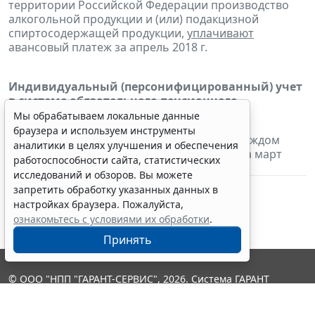
территории Российской Федерации производство
алкогольной продукции и (или) подакцизной
спиртосодержащей продукции,
уплачивают
авансовый платеж за апрель 2018 г.
Индивидуальный (персонифицированный) учет
в системе обязательного пенсионного
страхования:
Мы обрабатываем локальные данные
браузера и используем инструменты
-
страхователи
представляют
сведения
о каждом
аналитики в целях улучшения и обеспечения
работающем у них застрахованном лице за март
работоспособности сайта, статистических
2018 г.
исследований и обзоров. Вы можете
запретить обработку указанных данных в
настройках браузера. Пожалуйста,
ознакомьтесь с условиями их обработки
.
Принять
© ООО "НПП "ГАРАНТ-СЕРВИС", 2026. Система ГАРАНТ
выпускается с 1990 года. Компания "Гарант" и ее партнеры
являются участниками Российской ассоциации правовой