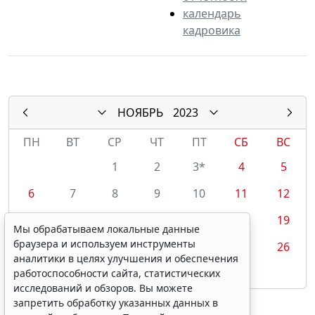
календарь
кадровика
НОЯБРЬ
2023
ПН
ВТ
СР
ЧТ
ПТ
СБ
ВС
1
2
3*
4
5
6
7
8
9
10
11
12
13
14
15
16
17
18
19
Мы обрабатываем локальные данные
браузера и используем инструменты
20
21
22
23
24
25
26
аналитики в целях улучшения и обеспечения
27
28
29
30
работоспособности сайта, статистических
исследований и обзоров. Вы можете
запретить обработку указанных данных в