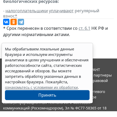
биологических ресурсов:
-
налогоплательщики
уплачивают
регулярный
взнос
*
* Срок перенесен в соответствии со
ст. 6.1
НК РФ и
другими нормативными актами.
Мы обрабатываем локальные данные
браузера и используем инструменты
аналитики в целях улучшения и обеспечения
работоспособности сайта, статистических
© ООО "НПП "ГАРАНТ-СЕРВИС", 2026. Система ГАРАНТ
исследований и обзоров. Вы можете
выпускается с 1990 года. Компания "Гарант" и ее партнеры
запретить обработку указанных данных в
являются участниками Российской ассоциации правовой
настройках браузера. Пожалуйста,
информации ГАРАНТ.
ознакомьтесь с условиями их обработки
.
Портал ГАРАНТ.РУ зарегистрирован в качестве сетевого
Принять
издания Федеральной службой по надзору в сфере
связи,информационных технологий и массовых
коммуникаций (Роскомнадзором), Эл № ФС77-58365 от 18
июня 2014 года.