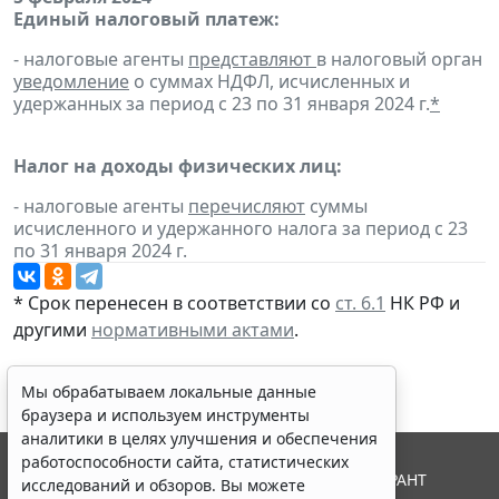
Единый налоговый платеж:
- налоговые агенты
представляют
в налоговый орган
уведомление
о суммах НДФЛ, исчисленных и
удержанных за период с 23 по 31 января 2024 г.
*
Налог на доходы физических лиц:
- налоговые агенты
перечисляют
суммы
исчисленного и удержанного налога за период с 23
по 31 января 2024 г.
* Срок перенесен в соответствии со
ст. 6.1
НК РФ и
другими
нормативными актами
.
Мы обрабатываем локальные данные
браузера и используем инструменты
аналитики в целях улучшения и обеспечения
работоспособности сайта, статистических
© ООО "НПП "ГАРАНТ-СЕРВИС", 2026. Система ГАРАНТ
исследований и обзоров. Вы можете