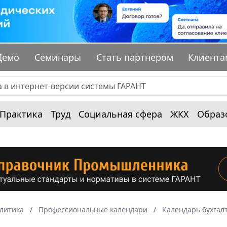
Демо
Семинары
Стать партнером
Клиента
Практика
Труд
Социальная сфера
ЖКХ
Образ
алитика
Профессиональные календари
Календарь бухгал