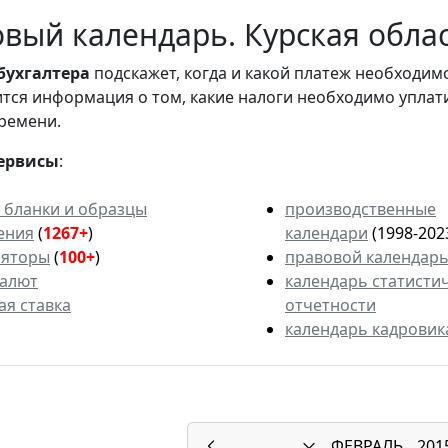
вый календарь. Курская облас
бухгалтера
подскажет, когда и какой платеж необходи
вится информация о том, какие налоги необходимо уплат
ремени.
ервисы
:
 бланки и образцы
производственные
ения
(
1267+
)
календари
(1998-202
ляторы
(
100+
)
правовой календар
валют
календарь статисти
ая ставка
отчетности
календарь кадровик
ФЕВРАЛЬ
201