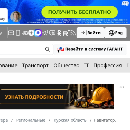
м
Войти
Eng
Перейти в систему ГАРАНТ
ование
Транспорт
Общество
IT
Профессия
П
тера
Региональные
Курская область
Навигатор.