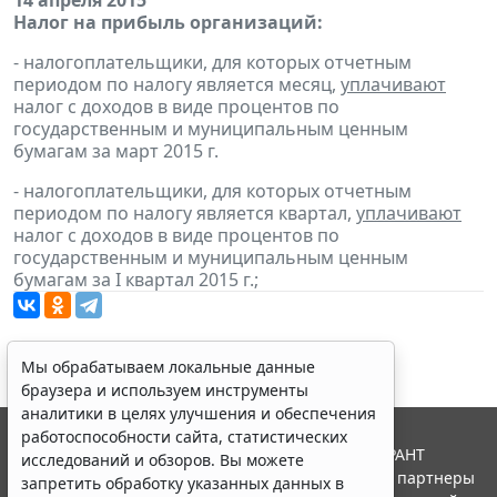
14 апреля 2015
Налог на прибыль организаций:
- налогоплательщики, для которых отчетным
периодом по налогу является месяц,
уплачивают
налог с доходов в виде процентов по
государственным и муниципальным ценным
бумагам за март 2015 г.
- налогоплательщики, для которых отчетным
периодом по налогу является квартал,
уплачивают
налог с доходов в виде процентов по
государственным и муниципальным ценным
бумагам за I квартал 2015 г.;
Мы обрабатываем локальные данные
браузера и используем инструменты
аналитики в целях улучшения и обеспечения
работоспособности сайта, статистических
© ООО "НПП "ГАРАНТ-СЕРВИС", 2026. Система ГАРАНТ
исследований и обзоров. Вы можете
выпускается с 1990 года. Компания "Гарант" и ее партнеры
запретить обработку указанных данных в