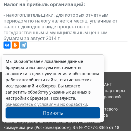
Налог на прибыль организаций:
- налогоплательщики, для которых отчетным
периодом по налогу является месяц,
уплачивают
налог с доходов в виде процентов по
государственным и муниципальным ценным
бумагам за август 2014 г.
Мы обрабатываем локальные данные
браузера и используем инструменты
аналитики в целях улучшения и обеспечения
работоспособности сайта, статистических
© ООО "НПП "ГАРАНТ-СЕРВИС", 2026. Система ГАРАНТ
исследований и обзоров. Вы можете
выпускается с 1990 года. Компания "Гарант" и ее партнеры
запретить обработку указанных данных в
являются участниками Российской ассоциации правовой
настройках браузера. Пожалуйста,
информации ГАРАНТ.
ознакомьтесь с условиями их обработки
.
Портал ГАРАНТ.РУ зарегистрирован в качестве сетевого
Принять
издания Федеральной службой по надзору в сфере
связи,информационных технологий и массовых
коммуникаций (Роскомнадзором), Эл № ФС77-58365 от 18