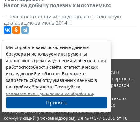
Налог на добычу полезных ископаемых:
- налогоплательщики
представляют
налоговую
декларацию
за июль 2014 г.
Мы обрабатываем локальные данные
браузера и используем инструменты
аналитики в целях улучшения и обеспечения
работоспособности сайта, статистических
© ООО "НПП "ГАРАНТ-СЕРВИС", 2026. Система ГАРАНТ
исследований и обзоров. Вы можете
выпускается с 1990 года. Компания "Гарант" и ее партнеры
запретить обработку указанных данных в
являются участниками Российской ассоциации правовой
настройках браузера. Пожалуйста,
информации ГАРАНТ.
ознакомьтесь с условиями их обработки
.
Портал ГАРАНТ.РУ зарегистрирован в качестве сетевого
Принять
издания Федеральной службой по надзору в сфере
связи,информационных технологий и массовых
коммуникаций (Роскомнадзором), Эл № ФС77-58365 от 18
июня 2014 года.
16+