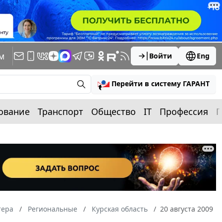
м
Войти
Eng
Перейти в систему ГАРАНТ
ование
Транспорт
Общество
IT
Профессия
П
тера
Региональные
Курская область
20 августа 2009