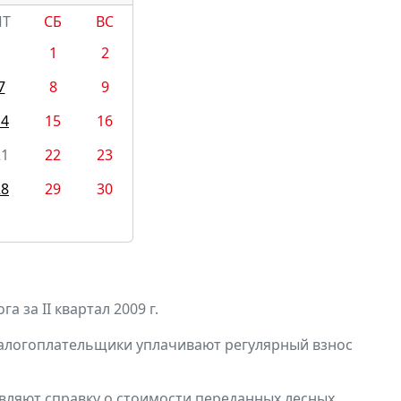
ПТ
СБ
ВС
1
2
7
8
9
14
15
16
21
22
23
28
29
30
 за II квартал 2009 г.
налогоплательщики уплачивают регулярный взнос
вляют справку о стоимости переданных лесных