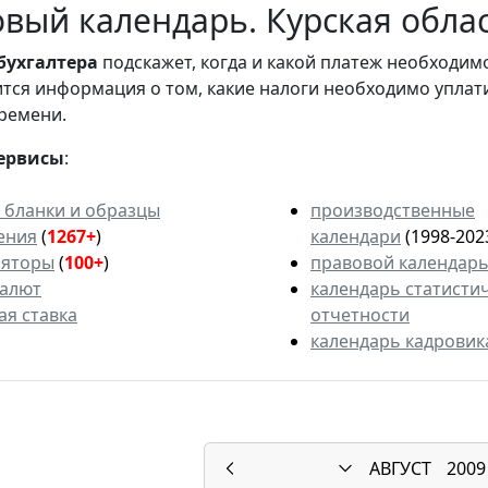
вый календарь. Курская облас
бухгалтера
подскажет, когда и какой платеж необходи
вится информация о том, какие налоги необходимо уплат
ремени.
ервисы
:
 бланки и образцы
производственные
ения
(
1267+
)
календари
(1998-202
ляторы
(
100+
)
правовой календар
валют
календарь статисти
ая ставка
отчетности
календарь кадровик
АВГУСТ
2009