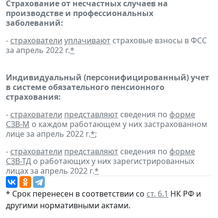
Страхование от несчастных случаев на
производстве и профессиональных
заболеваний:
-
страхователи
уплачивают
страховые взносы в ФСС
за апрель 2022 г.
*
Индивидуальный (персонифицированный) учет
в системе обязательного пенсионного
страхования:
-
страхователи
представляют
сведения по
форме
СЗВ-М
о каждом работающем у них застрахованном
лице за апрель 2022 г.
*
;
-
страхователи
представляют
сведения по
форме
СЗВ-ТД
о работающих у них зарегистрированных
лицах за апрель 2022 г.
*
* Срок перенесен в соответствии со
ст. 6.1
НК РФ и
другими
нормативными актами
.