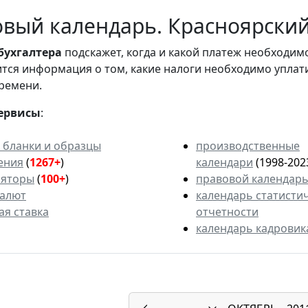
вый календарь. Красноярский 
бухгалтера
подскажет, когда и какой платеж необходи
вится информация о том, какие налоги необходимо уплат
ремени.
ервисы
:
 бланки и образцы
производственные
ения
(
1267+
)
календари
(1998-202
ляторы
(
100+
)
правовой календар
валют
календарь статисти
ая ставка
отчетности
календарь кадровик