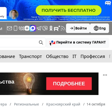
м
Войти
Eng
Перейти в систему ГАРАНТ
ование
Транспорт
Общество
IT
Профессия
П
тера
Региональные
Красноярский край
14 октября