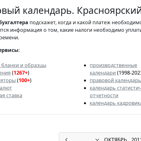
вый календарь. Красноярский 
бухгалтера
подскажет, когда и какой платеж необходи
вится информация о том, какие налоги необходимо уплат
ремени.
ервисы
:
 бланки и образцы
производственные
ения
(
1267+
)
календари
(1998-202
ляторы
(
100+
)
правовой календар
валют
календарь статисти
ая ставка
отчетности
календарь кадровик
ОКТЯБРЬ
201