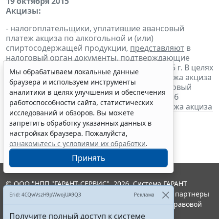
19 октября 2015
Акцизы:
-
налогоплательщики
, уплатившие авансовый
платеж акциза по алкогольной и (или)
спиртосодержащей продукции,
представляют
в
налоговый орган
документы
, подтверждающие
уплату авансового платежа за октябрь 2015 г. В целях
Мы обрабатываем локальные данные
освобождения от уплаты авансового платежа акциза
браузера и используем инструменты
налогоплательщики
представляют
в налоговый
аналитики в целях улучшения и обеспечения
орган банковскую гарантию и
извещение
об
работоспособности сайта, статистических
освобождении от уплаты авансового платежа акциза
исследований и обзоров. Вы можете
запретить обработку указанных данных в
настройках браузера. Пожалуйста,
ознакомьтесь с условиями их обработки
.
Принять
© ООО "НПП "ГАРАНТ-СЕРВИС", 2026. Система ГАРАНТ
выпускается с 1990 года. Компания "Гарант" и ее партнеры
Erid: 4CQwVszH9pWwojUA9Q3
Реклама
являются участниками Российской ассоциации правовой
информации ГАРАНТ.
Получите полный доступ к системе