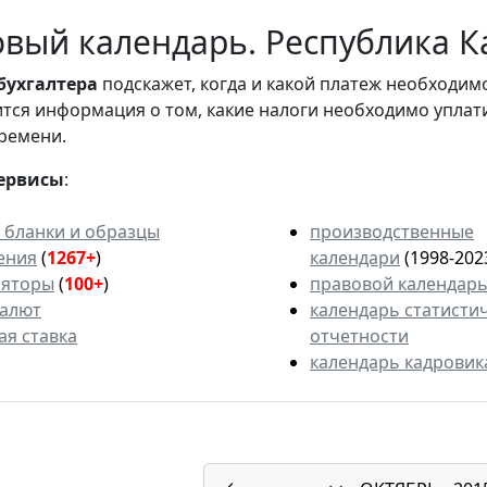
вый календарь. Республика Ка
бухгалтера
подскажет, когда и какой платеж необходи
вится информация о том, какие налоги необходимо уплат
ремени.
ервисы
:
 бланки и образцы
производственные
ения
(
1267+
)
календари
(1998-202
ляторы
(
100+
)
правовой календар
валют
календарь статисти
ая ставка
отчетности
календарь кадровик