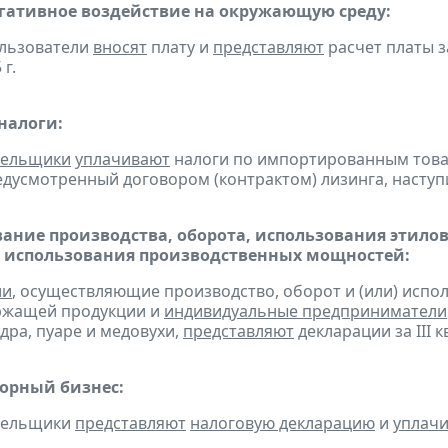
егативное воздействие на окружающую среду:
ользователи
вносят
плату и
представляют
расчет платы з
 г.
налоги:
тельщики
уплачивают
налоги по импортированным товара
едусмотренный договором (контрактом) лизинга, наступ
ание производства, оборота, использования этило
 использования производственных мощностей:
ии
, осуществляющие производство, оборот и (или) испо
ржащей продукции и
индивидуальные предприниматели
дра, пуаре и медовухи,
представляют
декларации за III к
горный бизнес:
ательщики
представляют
налоговую декларацию
и
уплач