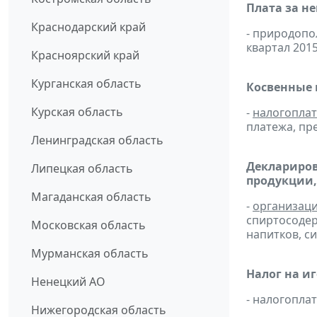
Плата за н
Краснодарский край
- природоп
квартал 2015
Красноярский край
Курганская область
Косвенные 
Курская область
-
налогопла
платежа, пр
Ленинградская область
Деклариров
Липецкая область
продукции,
Магаданская область
-
организац
спиртосоде
Московская область
напитков, си
Мурманская область
Налог на и
Ненецкий АО
- налогопл
Нижегородская область