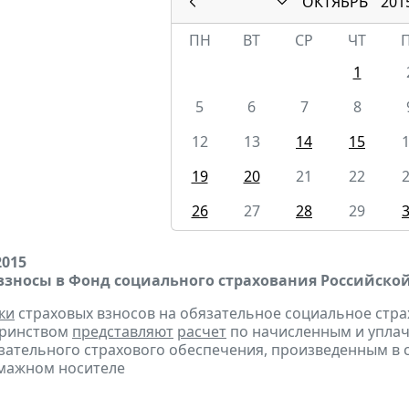
ОКТЯБРЬ
201
ПН
ВТ
СР
ЧТ
1
5
6
7
8
12
13
14
15
19
20
21
22
26
27
28
29
2015
взносы в Фонд социального страхования Российско
ки
страховых взносов на обязательное социальное стра
еринством
представляют
расчет
по начисленным и уплач
зательного страхового обеспечения, произведенным в сч
бумажном носителе