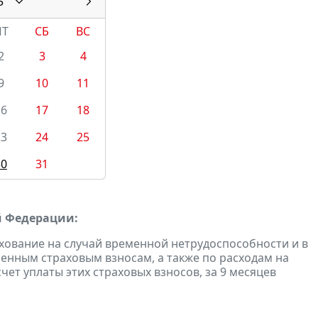
5
ПТ
СБ
ВС
2
3
4
9
10
11
16
17
18
23
24
25
30
31
й Федерации:
хование на случай временной нетрудоспособности и в
енным страховым взносам, а также по расходам на
ет уплаты этих страховых взносов, за 9 месяцев