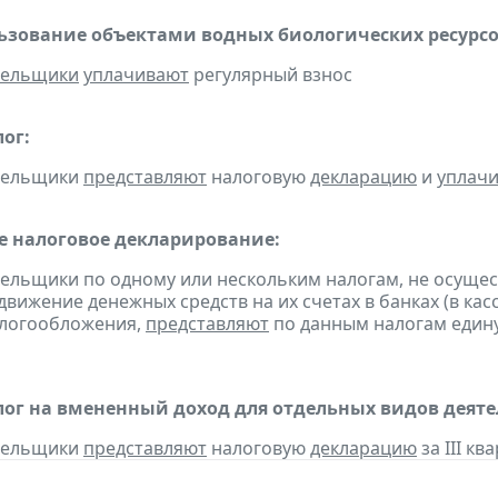
льзование объектами водных биологических ресурсо
тельщики
уплачивают
регулярный взнос
ог:
ательщики
представляют
налоговую
декларацию
и
уплач
 налоговое декларирование:
тельщики по одному или нескольким налогам, не осуще
движение денежных средств на их счетах в банках (в ка
алогообложения,
представляют
по данным налогам един
ог на вмененный доход для отдельных видов деяте
ательщики
представляют
налоговую
декларацию
за III ква