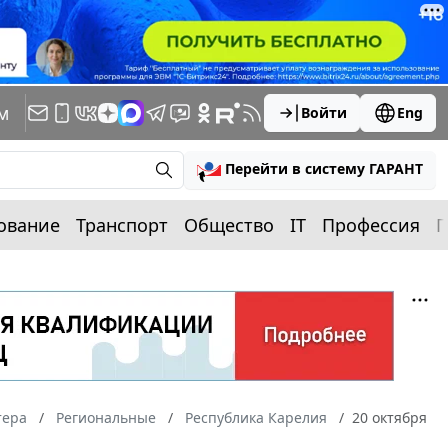
м
Войти
Eng
Перейти в систему ГАРАНТ
ование
Транспорт
Общество
IT
Профессия
П
тера
Региональные
Республика Карелия
20 октября