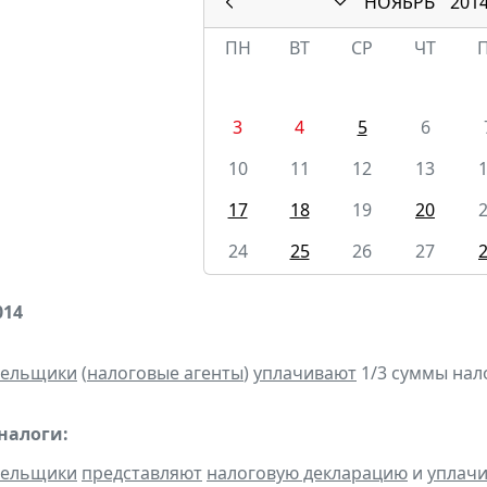
НОЯБРЬ
201
ПН
ВТ
СР
ЧТ
3
4
5
6
10
11
12
13
17
18
19
20
24
25
26
27
014
тельщики
(
налоговые агенты
)
уплачивают
1/3 суммы налог
налоги:
тельщики
представляют
налоговую декларацию
и
уплач