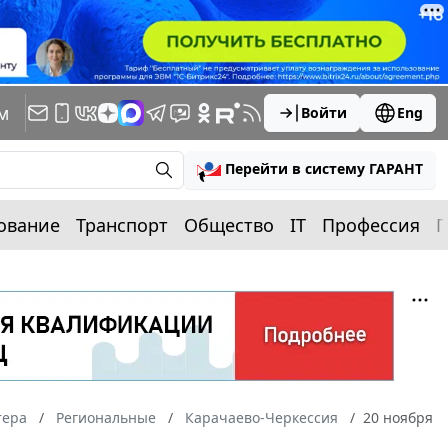
м
Войти
Eng
Перейти в систему ГАРАНТ
ование
Транспорт
Общество
IT
Профессия
П
тера
Региональные
Карачаево-Черкессия
20 ноября