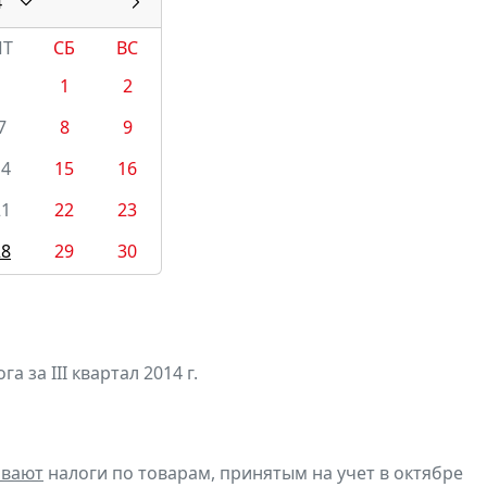
4
ПТ
СБ
ВС
1
2
7
8
9
14
15
16
21
22
23
28
29
30
а за III квартал 2014 г.
ивают
налоги по товарам, принятым на учет в октябре