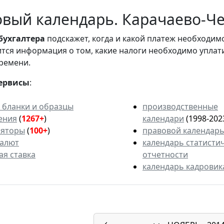
вый календарь. Карачаево-Чер
бухгалтера
подскажет, когда и какой платеж необходи
вится информация о том, какие налоги необходимо уплат
ремени.
ервисы
:
 бланки и образцы
производственные
ения
(
1267+
)
календари
(1998-202
ляторы
(
100+
)
правовой календар
валют
календарь статисти
ая ставка
отчетности
календарь кадровик