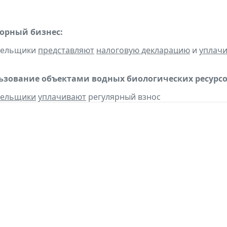
горный бизнес:
ательщики
представляют
налоговую декларацию
и
уплач
льзование объектами водных биологических ресурсо
тельщики
уплачивают
регулярный взнос