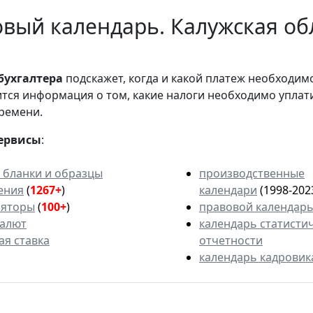
вый календарь. Калужская об
бухгалтера
подскажет, когда и какой платеж необходи
вится информация о том, какие налоги необходимо уплат
ремени.
ервисы
:
 бланки и образцы
производственные
ения
(
1267+
)
календари
(1998-202
ляторы
(
100+
)
правовой календар
валют
календарь статисти
ая ставка
отчетности
календарь кадровик