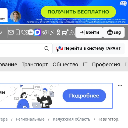
м
Войти
Eng
Перейти в систему ГАРАНТ
ование
Транспорт
Общество
IT
Профессия
П
тера
Региональные
Калужская область
Навигатор.