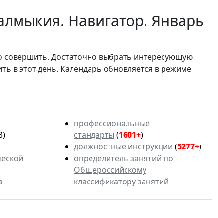
алмыкия. Навигатор. Январь
мо совершить. Достаточно выбрать интересующую
ить в этот день. Календарь обновляется в режиме
профессиональные
3)
стандарты
(
1601+
)
ь
должностные инструкции
(
5277+
)
ческой
определитель занятий по
Общероссийскому
а
классификатору занятий