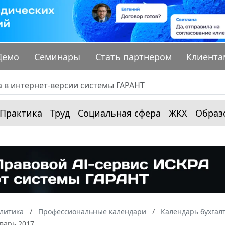
Демо
Семинары
Стать партнером
Клиента
Практика
Труд
Социальная сфера
ЖКХ
Образ
алитика
Профессиональные календари
Календарь бухгал
варь 2017