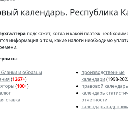
вый календарь. Республика К
бухгалтера
подскажет, когда и какой платеж необходи
вится информация о том, какие налоги необходимо уплат
ремени.
ервисы
:
 бланки и образцы
производственные
ения
(
1267+
)
календари
(1998-202
ляторы
(
100+
)
правовой календар
валют
календарь статисти
ая ставка
отчетности
календарь кадровик