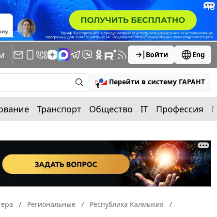
м
Войти
Eng
Перейти в систему ГАРАНТ
ование
Транспорт
Общество
IT
Профессия
П
тера
Региональные
Республика Калмыкия