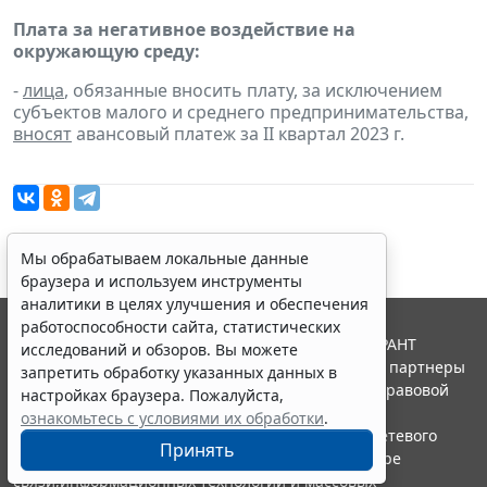
Плата за негативное воздействие на
окружающую среду:
-
лица
, обязанные вносить плату, за исключением
субъектов малого и среднего предпринимательства,
вносят
авансовый платеж за II квартал 2023 г.
Мы обрабатываем локальные данные
браузера и используем инструменты
аналитики в целях улучшения и обеспечения
работоспособности сайта, статистических
© ООО "НПП "ГАРАНТ-СЕРВИС", 2026. Система ГАРАНТ
исследований и обзоров. Вы можете
выпускается с 1990 года. Компания "Гарант" и ее партнеры
запретить обработку указанных данных в
являются участниками Российской ассоциации правовой
настройках браузера. Пожалуйста,
информации ГАРАНТ.
ознакомьтесь с условиями их обработки
.
Портал ГАРАНТ.РУ зарегистрирован в качестве сетевого
Принять
издания Федеральной службой по надзору в сфере
связи,информационных технологий и массовых