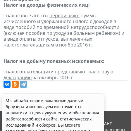
Налог на доходы физических лиц:
- налоговые агенты
перечисляют
суммы
исчисленного и удержанного налога с доходов в
виде пособий по временной нетрудоспособности
(включая пособие по уходу за больным ребенком) и
в виде оплаты отпусков, выплаченных
налогоплательщикам в ноябре 2016 г.
Налог на добычу полезных ископаемых:
- налогоплательщики
представляют
налоговую
декларацию
за октябрь 2016 г.
Мы обрабатываем локальные данные
браузера и используем инструменты
аналитики в целях улучшения и обеспечения
работоспособности сайта, статистических
© ООО "НПП "ГАРАНТ-СЕРВИС", 2026. Система ГАРАНТ
исследований и обзоров. Вы можете
выпускается с 1990 года. Компания "Гарант" и ее партнеры