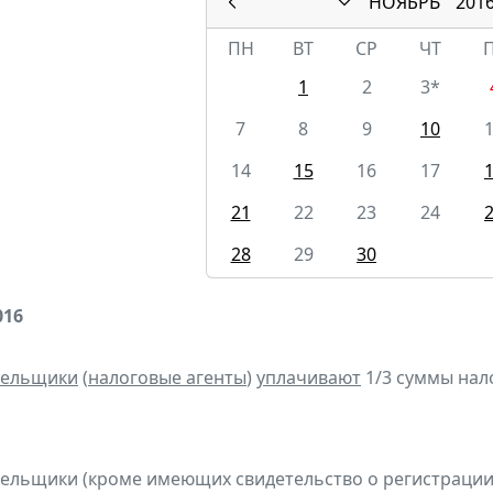
НОЯБРЬ
201
ПН
ВТ
СР
ЧТ
1
2
3*
7
8
9
10
14
15
16
17
21
22
23
24
28
29
30
016
тельщики
(
налоговые агенты
)
уплачивают
1/3 суммы налог
тельщики (кроме имеющих свидетельство о регистраци