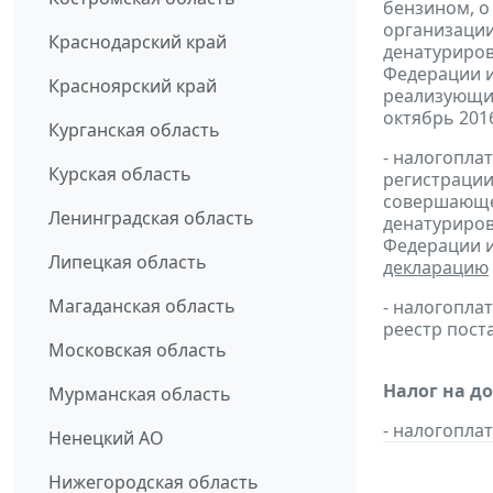
бензином, о
организации
Краснодарский край
денатуриров
Федерации и
Красноярский край
реализующих
октябрь 2016 
Курганская область
- налогопла
Курская область
регистрации
совершающей
Ленинградская область
денатуриров
Федерации и
Липецкая область
декларацию
Магаданская область
- налогопл
реестр пост
Московская область
Налог на д
Мурманская область
- налогопл
Ненецкий АО
Нижегородская область