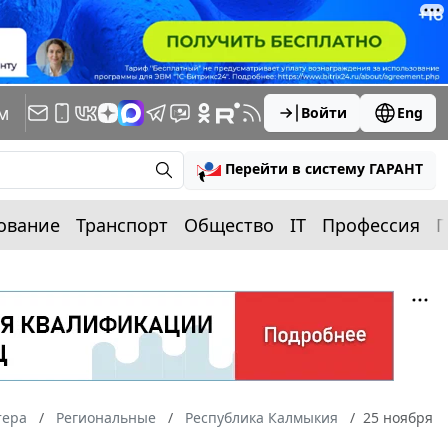
м
Войти
Eng
Перейти в систему ГАРАНТ
ование
Транспорт
Общество
IT
Профессия
П
тера
Региональные
Республика Калмыкия
25 ноября