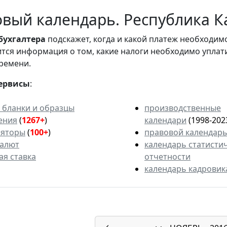
вый календарь. Республика К
бухгалтера
подскажет, когда и какой платеж необходи
вится информация о том, какие налоги необходимо уплат
ремени.
ервисы
:
 бланки и образцы
производственные
ения
(
1267+
)
календари
(1998-202
ляторы
(
100+
)
правовой календар
валют
календарь статисти
ая ставка
отчетности
календарь кадровик