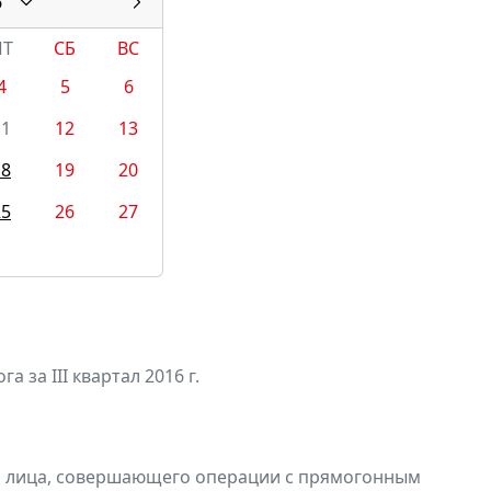
6
ПТ
СБ
ВС
4
5
6
11
12
13
18
19
20
25
26
27
а за III квартал 2016 г.
и лица, совершающего операции с прямогонным