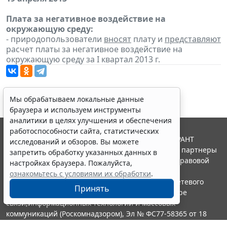
Плата за негативное воздействие на
окружающую среду:
- природопользователи
вносят
плату и
представляют
расчет платы за негативное воздействие на
окружающую среду за I квартал 2013 г.
Мы обрабатываем локальные данные
браузера и используем инструменты
аналитики в целях улучшения и обеспечения
работоспособности сайта, статистических
© ООО "НПП "ГАРАНТ-СЕРВИС", 2026. Система ГАРАНТ
исследований и обзоров. Вы можете
выпускается с 1990 года. Компания "Гарант" и ее партнеры
запретить обработку указанных данных в
являются участниками Российской ассоциации правовой
настройках браузера. Пожалуйста,
информации ГАРАНТ.
ознакомьтесь с условиями их обработки
.
Портал ГАРАНТ.РУ зарегистрирован в качестве сетевого
Принять
издания Федеральной службой по надзору в сфере
связи,информационных технологий и массовых
коммуникаций (Роскомнадзором), Эл № ФС77-58365 от 18
июня 2014 года.