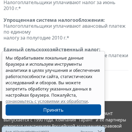
Налогоплательщики уплачивают налог за июнь
2010 г.*
Упрощенная система налогообложения:
Налогоплательщики уплачивают авансовый платеж
по единому
налогу за полугодие 2010 г.*
Единый сельскохозяйственный налог:
Налогоплательщики уплачивают авансовые платежи
Мы обрабатываем локальные данные
по налогу за
браузера и используем инструменты
первое полугодие 2010 г.*
аналитики в целях улучшения и обеспечения
работоспособности сайта, статистических
исследований и обзоров. Вы можете
запретить обработку указанных данных в
настройках браузера. Пожалуйста,
ознакомьтесь с условиями их обработки
.
Принять
© ООО "НПП "ГАРАНТ-СЕРВИС", 2026. Система ГАРАНТ
выпускается с 1990 года. Компания "Гарант" и ее партнеры
являются участниками Российской ассоциации правовой