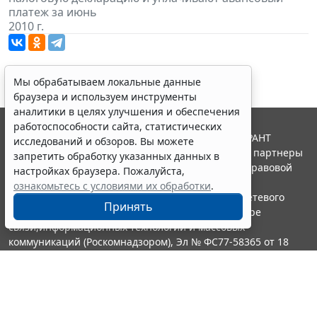
платеж за июнь
2010 г.
Мы обрабатываем локальные данные
браузера и используем инструменты
аналитики в целях улучшения и обеспечения
работоспособности сайта, статистических
© ООО "НПП "ГАРАНТ-СЕРВИС", 2026. Система ГАРАНТ
исследований и обзоров. Вы можете
выпускается с 1990 года. Компания "Гарант" и ее партнеры
запретить обработку указанных данных в
являются участниками Российской ассоциации правовой
настройках браузера. Пожалуйста,
информации ГАРАНТ.
ознакомьтесь с условиями их обработки
.
Портал ГАРАНТ.РУ зарегистрирован в качестве сетевого
Принять
издания Федеральной службой по надзору в сфере
связи,информационных технологий и массовых
коммуникаций (Роскомнадзором), Эл № ФС77-58365 от 18
июня 2014 года.
16+
Контакты
8-800-200-88-88