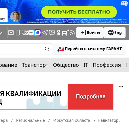
м
Войти
Eng
Перейти в систему ГАРАНТ
ование
Транспорт
Общество
IT
Профессия
П
тера
Региональные
Иркутская область
Навигатор.