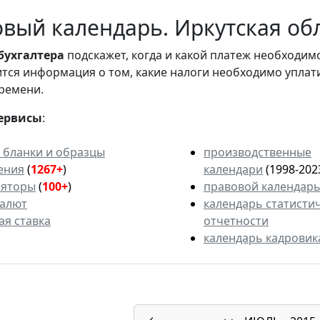
вый календарь. Иркутская обл
бухгалтера
подскажет, когда и какой платеж необходи
вится информация о том, какие налоги необходимо уплат
ремени.
ервисы
:
 бланки и образцы
производственные
ения
(
1267+
)
календари
(1998-202
ляторы
(
100+
)
правовой календар
валют
календарь статисти
ая ставка
отчетности
календарь кадровик